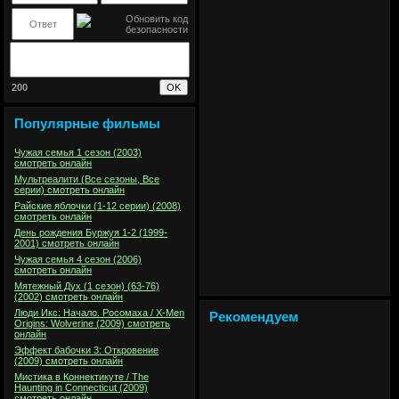
200
Популярные фильмы
Чужая семья 1 сезон (2003)
смотреть онлайн
Мультреалити (Все сезоны, Все
серии) смотреть онлайн
Райские яблочки (1-12 серии) (2008)
смотреть онлайн
День рождения Буржуя 1-2 (1999-
2001) смотреть онлайн
Чужая семья 4 сезон (2006)
смотреть онлайн
Мятежный Дух (1 сезон) (63-76)
(2002) смотреть онлайн
Люди Икс: Начало. Росомаха / X-Men
Рекомендуем
Origins: Wolverine (2009) смотреть
онлайн
Эффект бабочки 3: Откровение
(2009) смотреть онлайн
Мистика в Коннектикуте / The
Haunting in Connecticut (2009)
смотреть онлайн