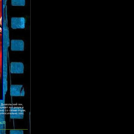
 Дьявольский ген,
ружает его разум в
лько со своим отцом,
относительно того,
и (0)