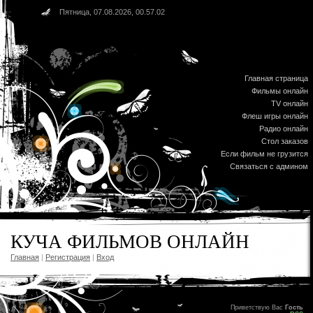
Пятница, 07.08.2026, 00.57.02
Главная страница
Фильмы онлайн
TV онлайн
Флеш игры онлайн
Радио онлайн
Стол заказов
Если фильм не грузится
Связаться с админом
КУЧА ФИЛЬМОВ ОНЛАЙН
Главная
|
Регистрация
|
Вход
Приветствую Вас
Гость