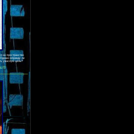
я на пространство
 Однако вправду ли
ить ужасную цель?
 (0)