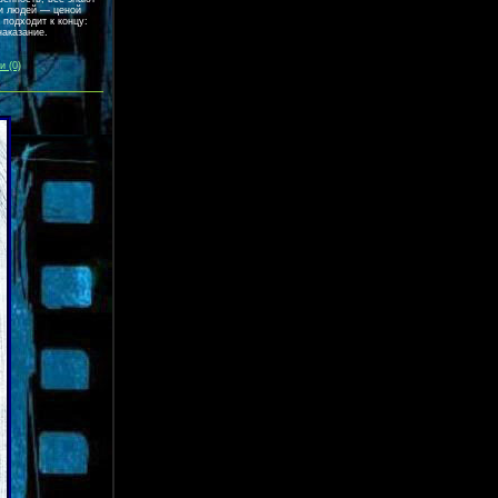
ни людей — ценой
подходит к концу:
наказание.
и (0)