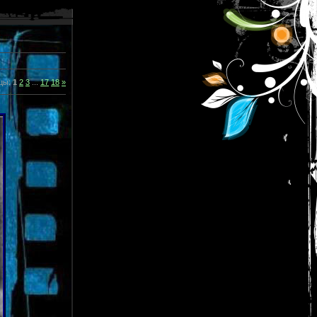
цы
:
1
2
3
...
17
18
»