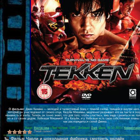
О фильме:
Джин Казама — молодой и талантливый боец с тёмной силой, таящейся внутри него.
который он унаследовал от своего отца, Казуйи Мишимы, медленно разрывает его на части и пог
ненависть и злобу. Теперь он точно знает, что для того, чтобы спастись, ему надо сразиться не то
но и со своим дедом, Хейхаши Мишимой. И у Казуйи, и у Хейхаши есть свои собственные планы 
как распорядиться силой Джина...
Жанр:
Фантастика
| Просмотров: 1566 | Добавил:
Dark
|
Дата:
09.10.2010
|
Комментари
Твой голос!
Фильм Чарли и шоколадная фабрика: смотреть онлайн