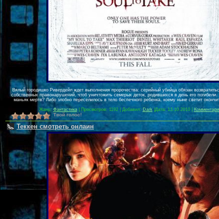
Вялый городишко Ривердейл ждет выполнения пророчества: серийный убийца обязан возвратитьс
собственных правонарушений, чтоб уничтожить семерых деток, родившихся в день его погибели.
маньяк мертв? Либо злобно переселилось в тело беспечного ребенка, коему ныне светит оконч
Жанр:
Фантастика
| Просмотров: 1192 | Добавил:
Dark
|
Дата:
13.10.2010
|
Комментарии
Твой голос!
Теккен смотреть онлаин