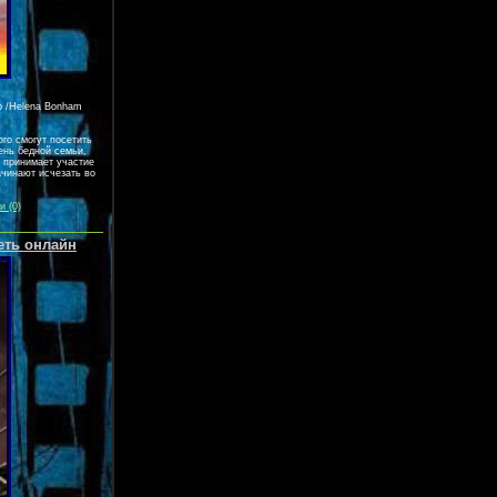
р /Helena Bonham
го смогут посетить
чень бедной семьи,
 принимает участие
ачинают исчезать во
и (0)
еть онлайн