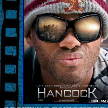
Есть герои, есть супергерои, и есть Хэнкок. Обладание сверхспособностями предполагает ответст