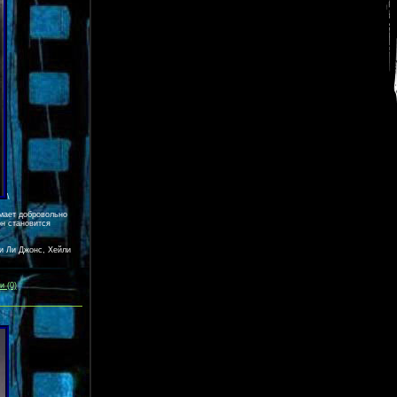
\
имает добровольно
он становится
и Ли Джонс, Хейли
 (0)