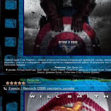
Главный герой Стив Роджер-с, человек которого посчитали негодным для армейской службы, прин
решение о участии в совершенно секретной научно-исследовательской работе. В результате чего 
Капитаном Америка.
Режиссер:
Джо Джонстон
В ролях:
Ричард Армитэдж, Крис Эванс, Хьюго Уивинг, Сэмюэл Л. Джексон, Стенли Туччи, Томм
Этвелл, Доминик Купер, ,Себастиан Стэн, Натали Дормер.
Жанр:
Фантастика
| Просмотров: 1866 | Добавил:
Dark
|
Дата:
15.10.2011
|
Комментарии
Твой голос!
Хэнкок / Hancock (2008) смотреть онлайн