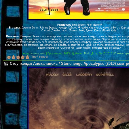
Режиссер:
Тим Бертон /Tim Burton/
В ролях:
Джонни Депп /Johnny Depp/, Фредди Хаймор /Freddie Highmore/, Хелена Бонэм Карте
Carter/, Джеймс Фокс /James Fox/, Дэвид Келли /David Kelly/
Описание:
Владелец большой кондитерской фабрики, объявляет конкурс, пять победителей которо
его фабрику, а один даже выиграет шоколад, которого хватит на всю жизнь! Чарли, мальчик из о
который не может позволить себе приобрести даже простую конфету, находит выигрышный билет и
в путешествии по фабрике. Но остальные ребята, в отличие от Чарли не столь добродетельные, н
время экскурсии. Сможет ли Чарли пройти путешествие до конца?
Жанр:
Фантастика
| Просмотров: 1085 | Добавил:
Dark
|
Дата:
09.10.2010
|
Комментари
Твой голос!
Стоунхендж Апокалипсис / Stonehenge Apocalypse (2010) смотр