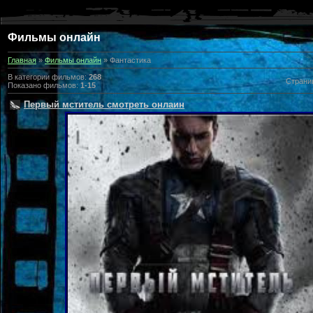
Фильмы онлайн
Главная
»
Фильмы онлайн
» Фантастика
В категории фильмо
в:
268
Страни
Показано фильмов
:
1-15
Первый мститель смотреть онлаин