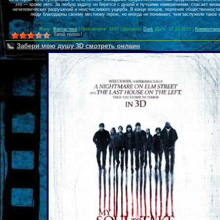
это — кроме него. За любую задачу он берётся с душой и лучшими намерениями, спасает жиз
нечеловеческих разрушений и неисчислимого ущерба. В конце концов, терпение общественности 
люди благодарны своему местному герою, но иногда не понимают, чем заслужили такое 
Жанр:
Фантастика
| Просмотров: 1637 | Добавил:
Dark
|
Дата:
17.10.2010
|
Комментари
Твой голос!
Забери мою душу 3D смотреть онлаин