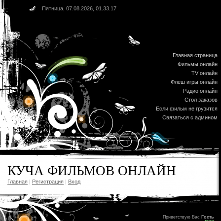
Пятница, 07.08.2026, 01.33.17
Главная страница
Фильмы онлайн
TV онлайн
Флеш игры онлайн
Радио онлайн
Стол заказов
Если фильм не грузится
Связаться с админом
КУЧА ФИЛЬМОВ ОНЛАЙН
Главная
|
Регистрация
|
Вход
Приветствую Вас
Гость