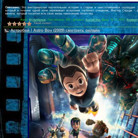
Описание:
Это викторианская поучительная история о старом и ожесточившемся скупердяе 
который в течение одной ночи переживает испытание глубокого очищения. Мистер Скрудж – 
меняла, который посвятил всю свою жизнь накоплению богатства.
Жанр:
Мультфильм
| Просмотров: 696 | Добавил:
KuchaFilms
|
Дата:
26.11.2009
|
Коммент
Твой голос!
Астробой / Astro Boy (2009) смотреть онлайн