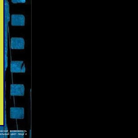
расная возможность
альный цвет лица и