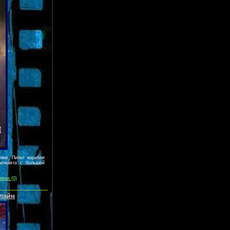
ики. Пилот корабля
смонавта с большой
арии (0)
нлайн