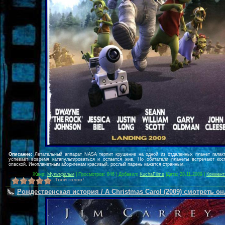
Описание:
Летательный аппарат NASA терпит крушение на одной из отдаленных планет галакт
успевает вовремя катапультироваться и остается жив. Но обитатели планеты встречают ко
опаской. Инопланетным аборигенам красивый, рослый парень кажется странным.
Жанр:
Мультфильм
| Просмотров: 846 | Добавил:
KuchaFilms
|
Дата:
28.11.2009
|
Коммент
Твой голос!
Рождественская история / A Christmas Carol (2009) смотреть о