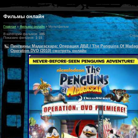
Фильмы онлайн
Главная
»
Фильмы онлайн
» Мультфильм
В категории фильмо
в:
105
Стра
Показано фильмов
:
1-15
Пингвины Мадагаскара: Операция ДВД / The Penguins Of Madag
Operation DVD (2010) смотреть онлайн