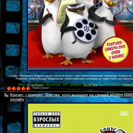
Сюжет «Пингвинов Мадагаскара» строится вокруг само провозглашенных коммандос Ковальски,
Рядового, выполняющих ежедневные сверхсекретные операции на территории нью-йоркског
Жанр:
Мультфильм
| Просмотров: 1007 | Добавил:
KuchaFilms
|
Дата:
12.02.2010
|
Коммент
Твой голос!
Кризис – шмизис. Для тех, кого выгнали на свежий воздух (200
онлайн