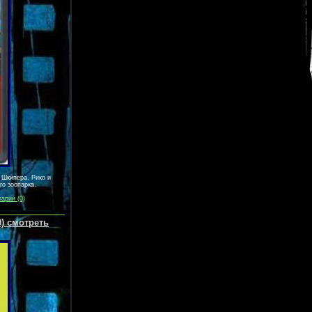
 Шкипера, Рико и
о зоопарка.
арии (0)
9) смотреть