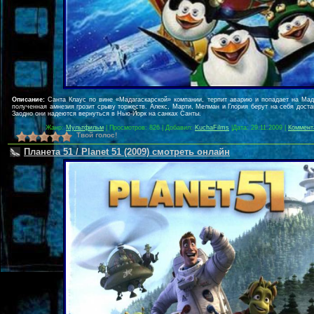
Описание:
Санта Клаус по вине «Мадагаскарской» компании, терпит аварию и попадает на Мад
полученная амнезия грозит срыву торжеств. Алекс, Марти, Мелман и Глория берут на себя доста
Заодно они надеются вернуться в Нью-Йорк на санках Санты.
Жанр:
Мультфильм
| Просмотров: 826 | Добавил:
KuchaFilms
|
Дата:
29.11.2009
|
Коммент
Твой голос!
Планета 51 / Planet 51 (2009) смотреть онлайн