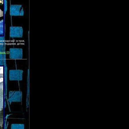
агаскарский остров,
вку подарков детям.
арии (0)