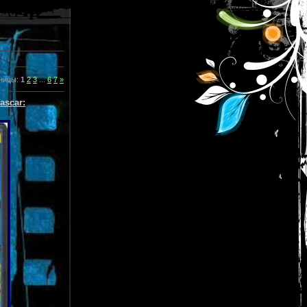
ницы
:
1
2
3
...
6
7
»
ascar: