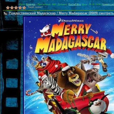
Жанр:
Комедия
| Просмотров: 944 | Добавил:
KuchaFilms
|
Дата:
29.11.2009
|
Комментар
Твой голос!
Рождественский Мадагаскар / Merry Madagascar (2009) смотрет