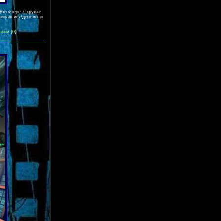
Эбенезере Скрудже,
финансист/денежный
арии (0)