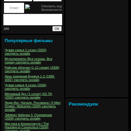
200
Популярные фильмы
Чужая семья 1 сезон (2003)
смотреть онлайн
Мультреалити (Все сезоны, Все
серии) смотреть онлайн
Райские яблочки (1-12 серии) (2008)
смотреть онлайн
День рождения Буржуя 1-2 (1999-
2001) смотреть онлайн
Чужая семья 4 сезон (2006)
смотреть онлайн
Мятежный Дух (1 сезон) (63-76)
(2002) смотреть онлайн
Люди Икс: Начало. Росомаха / X-Men
Рекомендуем
Origins: Wolverine (2009) смотреть
онлайн
Эффект бабочки 3: Откровение
(2009) смотреть онлайн
Мистика в Коннектикуте / The
Haunting in Connecticut (2009)
смотреть онлайн