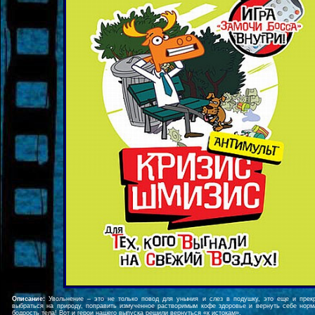
Описание:
Увольнение – это не только повод для уныния и слез в подушку, это еще и прек
выбраться на природу, поправить измученное растворимым кофе здоровье и вернуть себе норм
бодрость тела! Вот и герои нашего выпуска решили вернуться «к истокам».