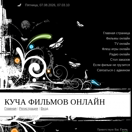
Пятница, 07.08.2026, 07.03.10
Главная страница
Фильмы онлайн
TV онлайн
Флеш игры онлайн
Радио онлайн
Стол заказов
Если фильм не грузится
Связаться с админом
КУЧА ФИЛЬМОВ ОНЛАЙН
Главная
|
Регистрация
|
Вход
Приветствую Вас
Гость