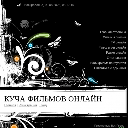
Воскресенье, 09.08.2026, 05.17.15
Главная страница
Фильмы онлайн
TV онлайн
Флеш игры онлайн
Радио онлайн
Стол заказов
Если фильм не грузится
Связаться с админом
КУЧА ФИЛЬМОВ ОНЛАЙН
Главная
|
Регистрация
|
Вход
Приветствую Вас
Гость