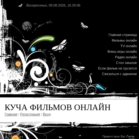
Воскресенье, 09.08.2026, 16.29.06
Главная страница
Фильмы онлайн
TV онлайн
Флеш игры онлайн
Радио онлайн
Стол заказов
Если фильм не грузится
Связаться с админом
КУЧА ФИЛЬМОВ ОНЛАЙН
Главная
|
Регистрация
|
Вход
Приветствую Вас
Гость