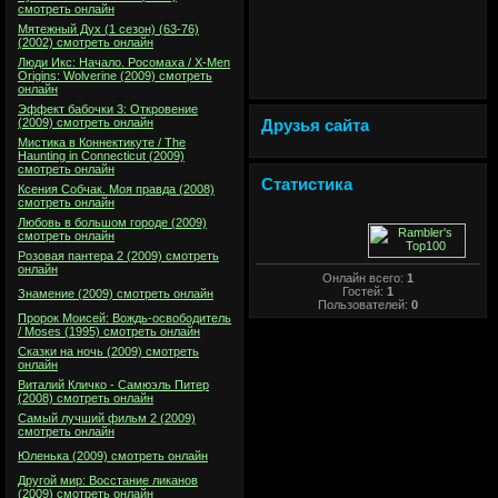
смотреть онлайн
Мятежный Дух (1 сезон) (63-76)
(2002) смотреть онлайн
Люди Икс: Начало. Росомаха / X-Men
Origins: Wolverine (2009) смотреть
онлайн
Эффект бабочки 3: Откровение
(2009) смотреть онлайн
Друзья сайта
Мистика в Коннектикуте / The
Haunting in Connecticut (2009)
смотреть онлайн
Статистика
Ксения Собчак. Моя правда (2008)
смотреть онлайн
Любовь в большом городе (2009)
смотреть онлайн
Розовая пантера 2 (2009) смотреть
онлайн
Онлайн всего:
1
Гостей:
1
Знамение (2009) смотреть онлайн
Пользователей:
0
Пророк Моисей: Вождь-освободитель
/ Moses (1995) смотреть онлайн
Сказки на ночь (2009) смотреть
онлайн
Виталий Кличко - Самюэль Питер
(2008) смотреть онлайн
Самый лучший фильм 2 (2009)
смотреть онлайн
Юленька (2009) смотреть онлайн
Другой мир: Восстание ликанов
(2009) смотреть онлайн