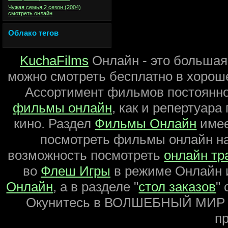
Чужая семья 2 сезон (2004)
смотреть онлайн
Облако тегов
KuchaFilms
Онлайн - это большая
можно смотреть бесплатно в хороше
Ассортимент фильмов постоянно
фильмы онлайн
, как и репертуара
кино. Раздел
Фильмы Онлайн
имее
посмотреть фильмы онлайн на 
возможность посмотреть
онлайн тр
во
Флеш Игры
в режиме Онлайн 
Онлайн
, а в разделе "
стол заказов
"
Окунитесь в ВОЛШЕБНЫЙ МИР
пр