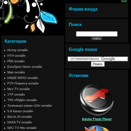
RSS
Форма входа
Поиск
Категории
Google поиск
Интер онлайн
НТН онлайн
РБК онлайн
EuroSport News онлайн
Мир онлайн
Установи
НАШЕ КИНО онлайн
РТР-Планета онлайн
Муз-TV онлайн
УТР онлайн
ТРК «РАДА» онлайн
Телеканал новин «24» онлайн
5-й Канал онлайн
Вести 24 онлайн
Adobe Flash Player
NASA TV онлайн
NRJ TV Hits онлайн