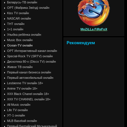
Беларусь-ТВ онлайн
ОРТ (Фабрика Звёзд) онлайн
Kiss TV онлайн
NASCAR онлайн
ТНТ онлайн
1+1 онлайн
MoZiLLa FiReFoX
Улыбка ребёнка онлайн
Music Box онлайн
Рекомендуем
Ocean-TV онлайн
OPT Интерактивный канал онлайн
Special-Rock TV (SRTV) онлайн
Дискотека 80-х (Disco TV) онлайн
Живое ТВ онлайн
Первый канал бизнеса онлайн
Первый автомобильный онлайн
Lesbienne TV онлайн 18+
Anime TV онлайн 18+
XXX Black Chanel онлайн 18+
XXX TV CHANNEL онлайн 18+
All Music онлайн
Life TV онлайн
УТ-1 онлайн
MLB Baseball онлайн
Первый Балтийский Музыкальный